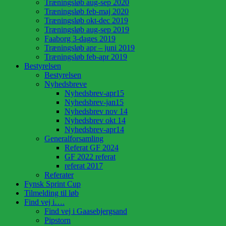
Træningsløb aug-sep 2020
Træningsløb feb-maj 2020
Træningsløb okt-dec 2019
Træningsløb aug-sep 2019
Faaborg 3-dages 2019
Træningsløb apr – juni 2019
Træningsløb feb-apr 2019
Bestyrelsen
Bestyrelsen
Nyhedsbreve
Nyhedsbrev-apr15
Nyhedsbrev-jan15
Nyhedsbrev nov 14
Nyhedsbrev okt 14
Nyhedsbrev-apr14
Generalforsamling
Referat GF 2024
GF 2022 referat
referat 2017
Referater
Fynsk Sprint Cup
Tilmelding til løb
Find vej i….
Find vej i Gaasebjergsand
Pipstorn