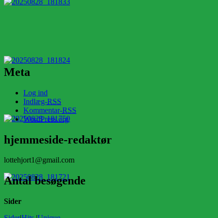
Meta
Log ind
Indlæg-
RSS
Kommentar-
RSS
WordPress.org
hjemmeside-redaktør
lottehjort1@gmail.com
Antal besøgende
Sider
Sider
|
Hits
|
Unique