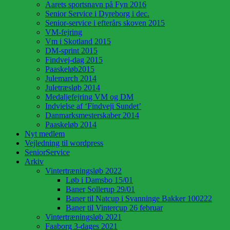
Aarets sportsnavn på Fyn 2016
Senior Service i Dyreborg i dec.
Senior-service i efterårs skoven 2015
VM-fejring
Vm i Skotland 2015
DM-sprint 2015
Findvej-dag 2015
Paaskeløb2015
Julemarch 2014
Juletræsløb 2014
Medaljefejring VM og DM
Indvielse af ‘Findveji Sundet’
Danmarksmesterskaber 2014
Paaskeløb 2014
Nyt medlem
Vejledning til wordpress
SeniorService
Arkiv
Vintertræningsløb 2022
Løb i Damsbo 15/01
Baner Sollerup 29/01
Baner til Natcup i Svanninge Bakker 100222
Baner til Vintercup 26 februar
Vintertræningsløb 2021
Faaborg 3-dages 2021