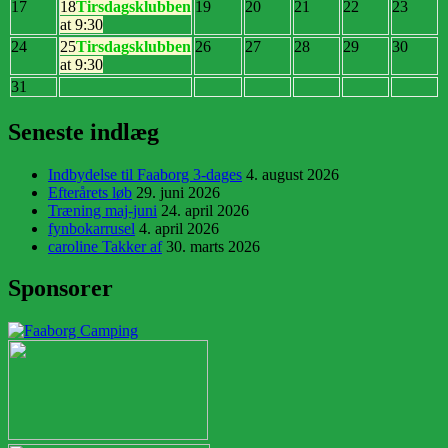
17
18
Tirsdagsklubben
19
20
21
22
23
at 9:30
24
25
Tirsdagsklubben
26
27
28
29
30
at 9:30
31
Seneste indlæg
Indbydelse til Faaborg 3-dages
4. august 2026
Efterårets løb
29. juni 2026
Træning maj-juni
24. april 2026
fynbokarrusel
4. april 2026
caroline Takker af
30. marts 2026
Sponsorer