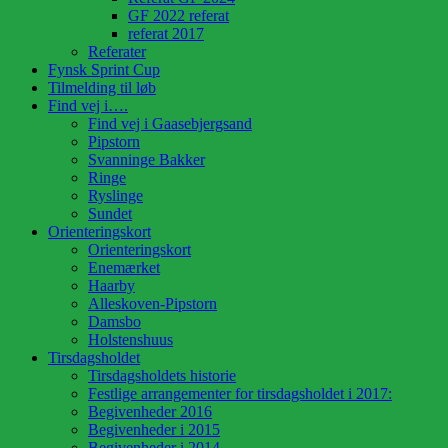
GF 2022 referat
referat 2017
Referater
Fynsk Sprint Cup
Tilmelding til løb
Find vej i….
Find vej i Gaasebjergsand
Pipstorn
Svanninge Bakker
Ringe
Ryslinge
Sundet
Orienteringskort
Orienteringskort
Enemærket
Haarby
Alleskoven-Pipstorn
Damsbo
Holstenshuus
Tirsdagsholdet
Tirsdagsholdets historie
Festlige arrangementer for tirsdagsholdet i 2017:
Begivenheder 2016
Begivenheder i 2015
Begivenheder i 2014