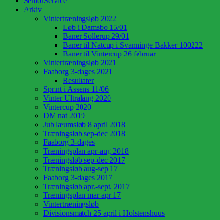
SeniorService
Arkiv
Vintertræningsløb 2022
Løb i Damsbo 15/01
Baner Sollerup 29/01
Baner til Natcup i Svanninge Bakker 100222
Baner til Vintercup 26 februar
Vintertræningsløb 2021
Faaborg 3-dages 2021
Resultater
Sprint i Assens 11/06
Vinter Ultralang 2020
Vintercup 2020
DM nat 2019
Jubilæumsløb 8 april 2018
Træningsløb sep-dec 2018
Faaborg 3-dages
Træningsplan apr-aug 2018
Træningsløb sep-dec 2017
Træningsløb aug-sep 17
Faaborg 3-dages 2017
Træningsløb apr.-sept. 2017
Træningsplan mar apr 17
Vintertræningsløb
Divisionsmatch 25 april i Holstenshuus