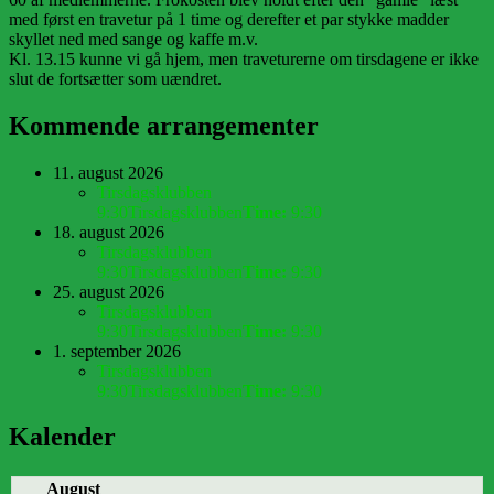
med først en travetur på 1 time og derefter et par stykke madder
skyllet ned med sange og kaffe m.v.
Kl. 13.15 kunne vi gå hjem, men traveturerne om tirsdagene er ikke
slut de fortsætter som uændret.
Kommende arrangementer
11. august 2026
Tirsdagsklubben
9:30
Tirsdagsklubben
Time:
9:30
18. august 2026
Tirsdagsklubben
9:30
Tirsdagsklubben
Time:
9:30
25. august 2026
Tirsdagsklubben
9:30
Tirsdagsklubben
Time:
9:30
1. september 2026
Tirsdagsklubben
9:30
Tirsdagsklubben
Time:
9:30
Kalender
August