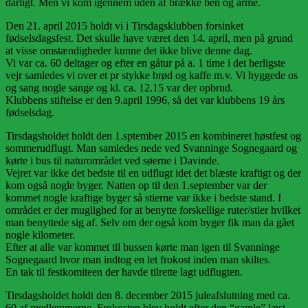
dårligt. Men vi kom igennem uden af brække ben og arme.
Den 21. april 2015 holdt vi i Tirsdagsklubben forsinket
fødselsdagsfest. Det skulle have været den 14. april, men på grund
at visse omstændigheder kunne det ikke blive denne dag.
Vi var ca. 60 deltager og efter en gåtur på a. 1 time i det herligste
vejr samledes vi over et pr stykke brød og kaffe m.v. Vi hyggede os
og sang nogle sange og kl. ca. 12.15 var der opbrud.
Klubbens stiftelse er den 9.april 1996, så det var klubbens 19 års
fødselsdag.
Tirsdagsholdet holdt den 1.sptember 2015 en kombineret høstfest og
sommerudflugt. Man samledes nede ved Svanninge Sognegaard og
kørte i bus til naturområdet ved søerne i Davinde.
Vejret var ikke det bedste til en udflugt idet det blæste kraftigt og der
kom også nogle byger. Natten op til den 1.september var der
kommet nogle kraftige byger så stierne var ikke i bedste stand. I
området er der muglighed for at benytte forskellige ruter/stier hvilket
man benyttede sig af. Selv om der også kom byger fik man da gået
nogle kilometer.
Efter at alle var kommet til bussen kørte man igen til Svanninge
Sognegaard hvor man indtog en let frokost inden man skiltes.
En tak til festkomiteen der havde tilrette lagt udflugten.
Tirsdagsholdet holdt den 8. december 2015 juleafslutning med ca.
60 af medlemmerne. Frokosten blev holdt efter den “gamle” læst