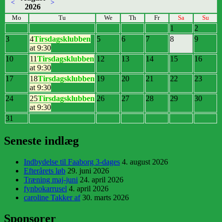
<
>
2026
Mo
Tu
We
Th
Fr
Sa
Su
1
2
3
4
Tirsdagsklubben
5
6
7
8
9
at 9:30
10
11
Tirsdagsklubben
12
13
14
15
16
at 9:30
17
18
Tirsdagsklubben
19
20
21
22
23
at 9:30
24
25
Tirsdagsklubben
26
27
28
29
30
at 9:30
31
Seneste indlæg
Indbydelse til Faaborg 3-dages
4. august 2026
Efterårets løb
29. juni 2026
Træning maj-juni
24. april 2026
fynbokarrusel
4. april 2026
caroline Takker af
30. marts 2026
Sponsorer