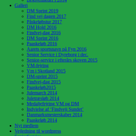
Galleri
DM Sprint 2019
Find vej dagen 2017
Påskeløbstur 2017
DM Hold 2016
Findvej-dag 2016
DM Sprint 2016
Paaskeløb 2016
Aarets sportsnavn på Fyn 2016
Senior Service i Dyreborg i dec.
Senior-service i efterårs skoven 2015
VM-fejring
Vm i Skotland 2015
DM-sprint 2015
Findvej-dag 2015
Paaskeløb2015
Julemarch 2014
Juletræsløb 2014
Medaljefejring VM og DM
Indvielse af ‘Findveji Sundet’
Danmarksmesterskaber 2014
Paaskeløb 2014
Nyt medlem
Vejledning til wordpress