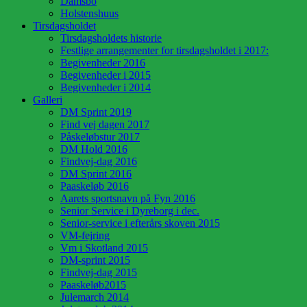
Damsbo
Holstenshuus
Tirsdagsholdet
Tirsdagsholdets historie
Festlige arrangementer for tirsdagsholdet i 2017:
Begivenheder 2016
Begivenheder i 2015
Begivenheder i 2014
Galleri
DM Sprint 2019
Find vej dagen 2017
Påskeløbstur 2017
DM Hold 2016
Findvej-dag 2016
DM Sprint 2016
Paaskeløb 2016
Aarets sportsnavn på Fyn 2016
Senior Service i Dyreborg i dec.
Senior-service i efterårs skoven 2015
VM-fejring
Vm i Skotland 2015
DM-sprint 2015
Findvej-dag 2015
Paaskeløb2015
Julemarch 2014