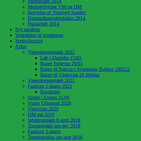
Juletræsløb 2014
Medaljefejring VM og DM
Indvielse af ‘Findveji Sundet’
Danmarksmesterskaber 2014
Paaskeløb 2014
Nyt medlem
Vejledning til wordpress
SeniorService
Arkiv
Vintertræningsløb 2022
Løb i Damsbo 15/01
Baner Sollerup 29/01
Baner til Natcup i Svanninge Bakker 100222
Baner til Vintercup 26 februar
Vintertræningsløb 2021
Faaborg 3-dages 2021
Resultater
Sprint i Assens 11/06
Vinter Ultralang 2020
Vintercup 2020
DM nat 2019
Jubilæumsløb 8 april 2018
Træningsløb sep-dec 2018
Faaborg 3-dages
Træningsplan apr-aug 2018