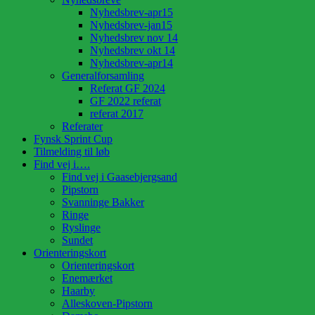
Nyhedsbrev-apr15
Nyhedsbrev-jan15
Nyhedsbrev nov 14
Nyhedsbrev okt 14
Nyhedsbrev-apr14
Generalforsamling
Referat GF 2024
GF 2022 referat
referat 2017
Referater
Fynsk Sprint Cup
Tilmelding til løb
Find vej i….
Find vej i Gaasebjergsand
Pipstorn
Svanninge Bakker
Ringe
Ryslinge
Sundet
Orienteringskort
Orienteringskort
Enemærket
Haarby
Alleskoven-Pipstorn