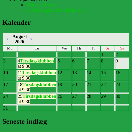
Tirsdagsklubben
9:30
Tirsdagsklubben
Time:
9:30
Kalender
August
<
>
2026
Mo
Tu
We
Th
Fr
Sa
Su
1
2
3
4
Tirsdagsklubben
5
6
7
8
9
at 9:30
10
11
Tirsdagsklubben
12
13
14
15
16
at 9:30
17
18
Tirsdagsklubben
19
20
21
22
23
at 9:30
24
25
Tirsdagsklubben
26
27
28
29
30
at 9:30
31
Seneste indlæg