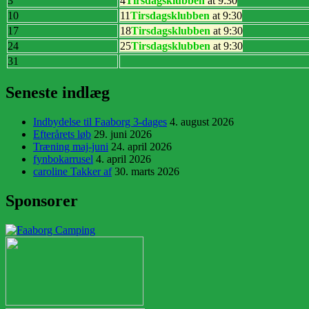
3
4
Tirsdagsklubben
at 9:30
10
11
Tirsdagsklubben
at 9:30
17
18
Tirsdagsklubben
at 9:30
24
25
Tirsdagsklubben
at 9:30
31
Seneste indlæg
Indbydelse til Faaborg 3-dages
4. august 2026
Efterårets løb
29. juni 2026
Træning maj-juni
24. april 2026
fynbokarrusel
4. april 2026
caroline Takker af
30. marts 2026
Sponsorer