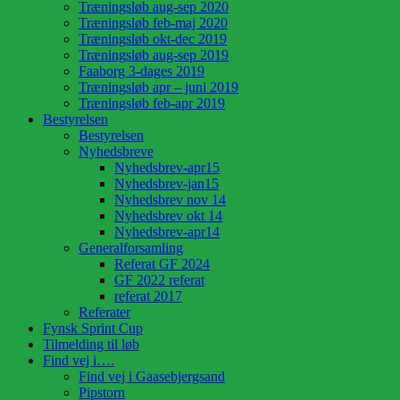
Træningsløb aug-sep 2020
Træningsløb feb-maj 2020
Træningsløb okt-dec 2019
Træningsløb aug-sep 2019
Faaborg 3-dages 2019
Træningsløb apr – juni 2019
Træningsløb feb-apr 2019
Bestyrelsen
Bestyrelsen
Nyhedsbreve
Nyhedsbrev-apr15
Nyhedsbrev-jan15
Nyhedsbrev nov 14
Nyhedsbrev okt 14
Nyhedsbrev-apr14
Generalforsamling
Referat GF 2024
GF 2022 referat
referat 2017
Referater
Fynsk Sprint Cup
Tilmelding til løb
Find vej i….
Find vej i Gaasebjergsand
Pipstorn