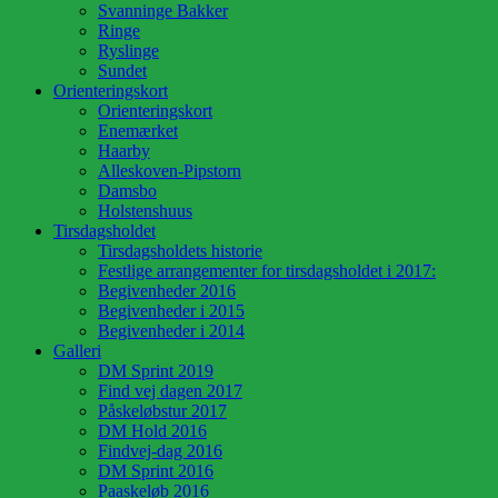
Svanninge Bakker
Ringe
Ryslinge
Sundet
Orienteringskort
Orienteringskort
Enemærket
Haarby
Alleskoven-Pipstorn
Damsbo
Holstenshuus
Tirsdagsholdet
Tirsdagsholdets historie
Festlige arrangementer for tirsdagsholdet i 2017:
Begivenheder 2016
Begivenheder i 2015
Begivenheder i 2014
Galleri
DM Sprint 2019
Find vej dagen 2017
Påskeløbstur 2017
DM Hold 2016
Findvej-dag 2016
DM Sprint 2016
Paaskeløb 2016