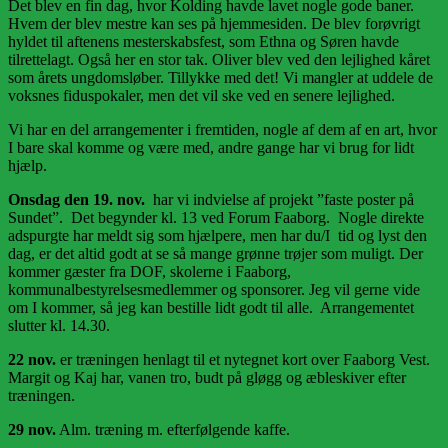
Det blev en fin dag, hvor Kolding havde lavet nogle gode baner.
Hvem der blev mestre kan ses på hjemmesiden. De blev forøvrigt
hyldet til aftenens mesterskabsfest, som Ethna og Søren havde
tilrettelagt. Også her en stor tak. Oliver blev ved den lejlighed kåret
som årets ungdomsløber. Tillykke med det! Vi mangler at uddele de
voksnes fiduspokaler, men det vil ske ved en senere lejlighed.
Vi har en del arrangementer i fremtiden, nogle af dem af en art, hvor
I bare skal komme og være med, andre gange har vi brug for lidt
hjælp.
Onsdag den 19. nov.
har vi indvielse af projekt ”faste poster på
Sundet”. Det begynder kl. 13 ved Forum Faaborg. Nogle direkte
adspurgte har meldt sig som hjælpere, men har du/I tid og lyst den
dag, er det altid godt at se så mange grønne trøjer som muligt. Der
kommer gæster fra DOF, skolerne i Faaborg,
kommunalbestyrelsesmedlemmer og sponsorer. Jeg vil gerne vide
om I kommer, så jeg kan bestille lidt godt til alle. Arrangementet
slutter kl. 14.30.
22 nov.
er træningen henlagt til et nytegnet kort over Faaborg Vest.
Margit og Kaj har, vanen tro, budt på gløgg og æbleskiver efter
træningen.
29 nov.
Alm. træning m. efterfølgende kaffe.