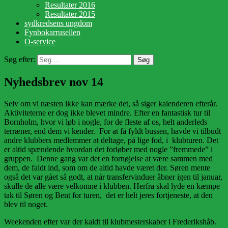
Resultater 2016
Resultater 2015
sydkredsens ungdom
Fynbokarrusellen
O-service
Søg efter:
Nyhedsbrev nov 14
Selv om vi næsten ikke kan mærke det, så siger kalenderen efterår.
Aktiviteterne er dog ikke blevet mindre. Efter en fantastisk tur til
Bornholm, hvor vi løb i nogle, for de fleste af os, helt anderleds
terræner, end dem vi kender. For at få fyldt bussen, havde vi tilbudt
andre klubbers medlemmer at deltage, på lige fod, i klubturen. Det
er altid spændende hvordan det forløber med nogle ”fremmede” i
gruppen. Denne gang var det en fornøjelse at være sammen med
dem, de faldt ind, som om de altid havde været der. Søren mente
også det var gået så godt, at når transfervinduer åbner igen til januar,
skulle de alle være velkomne i klubben. Herfra skal lyde en kæmpe
tak til Søren og Bent for turen, det er helt jeres fortjeneste, at den
blev til noget.
Weekenden efter var der kaldt til klubmesterskaber i Frederikshåb.