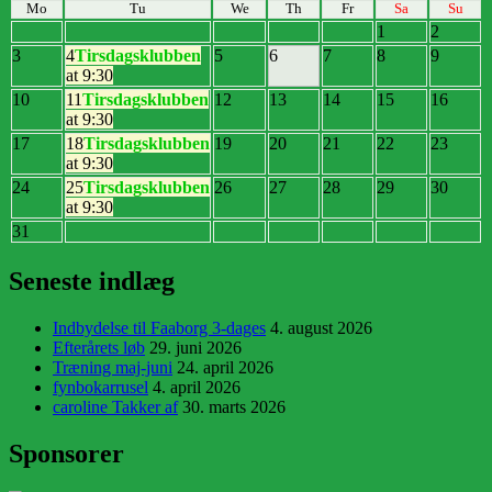
Mo
Tu
We
Th
Fr
Sa
Su
1
2
3
4
Tirsdagsklubben
5
6
7
8
9
at 9:30
10
11
Tirsdagsklubben
12
13
14
15
16
at 9:30
17
18
Tirsdagsklubben
19
20
21
22
23
at 9:30
24
25
Tirsdagsklubben
26
27
28
29
30
at 9:30
31
Seneste indlæg
Indbydelse til Faaborg 3-dages
4. august 2026
Efterårets løb
29. juni 2026
Træning maj-juni
24. april 2026
fynbokarrusel
4. april 2026
caroline Takker af
30. marts 2026
Sponsorer