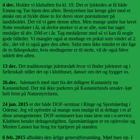
4 dec.
Holder vi klubaften fra kl. 19. Det er lykkedes at få både
Emma og Tue hjem den aften. Bestyrelsen har længe gået med et
ønske om at hylde disse to for deres store præstationer på
landsholdet. Det vil vi gøre denne aften. Men mange andre har lavet
flotte resultater i år, så derfor ønsker vi at se alle, som har taget
medaljer til div. DM-er i år. Tag medaljerne med så vi kan få nogle
gode billeder. Vi mangler også at modtage en pokal som vinder af 2.
div., det vil vi også gøre den aften. Sidst men ikke mindst er der lige
de to fiduspokaler, hvis modtagerne er til stede, vil de også blive
uddelt den aften.
13 dec.
Det traditionsrige juletræsløb hvor vi finder juletræet og i
fællesskab stiller det op i klubhuset, danser om det og hygger os.
26.dec.
Julemarch med start fra det tidligere Kastaniely nu
Kastanielund. Der må ikke parkeres på Kastanielunds arealer- kør
helt frem på Naturstyrelsens.
24 jan. 2015
er der både DOF-seminar i Ringe og Sportslørdag i
Odense. Jeg vil opfordre så mange som muligt til at deltage i et af
disse arrangementer. DOF-seminaret kan man læse om i o-service.
Klubben betaler deltagerafgiften. Sportslørdagen er en oplevelse og
Morten Lassen har brug for hjælpere på standen.
6 feb. 2015
afholdes den årlige generalforsamling. Mød bare op- I