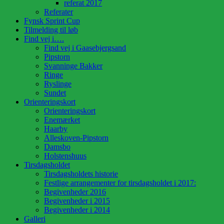
referat 2017
Referater
Fynsk Sprint Cup
Tilmelding til løb
Find vej i….
Find vej i Gaasebjergsand
Pipstorn
Svanninge Bakker
Ringe
Ryslinge
Sundet
Orienteringskort
Orienteringskort
Enemærket
Haarby
Alleskoven-Pipstorn
Damsbo
Holstenshuus
Tirsdagsholdet
Tirsdagsholdets historie
Festlige arrangementer for tirsdagsholdet i 2017:
Begivenheder 2016
Begivenheder i 2015
Begivenheder i 2014
Galleri