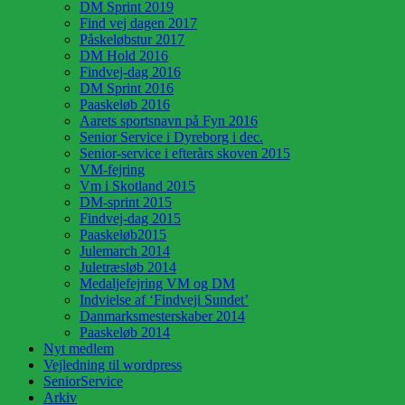
DM Sprint 2019
Find vej dagen 2017
Påskeløbstur 2017
DM Hold 2016
Findvej-dag 2016
DM Sprint 2016
Paaskeløb 2016
Aarets sportsnavn på Fyn 2016
Senior Service i Dyreborg i dec.
Senior-service i efterårs skoven 2015
VM-fejring
Vm i Skotland 2015
DM-sprint 2015
Findvej-dag 2015
Paaskeløb2015
Julemarch 2014
Juletræsløb 2014
Medaljefejring VM og DM
Indvielse af ‘Findveji Sundet’
Danmarksmesterskaber 2014
Paaskeløb 2014
Nyt medlem
Vejledning til wordpress
SeniorService
Arkiv