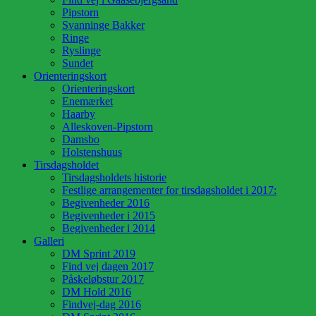
Pipstorn
Svanninge Bakker
Ringe
Ryslinge
Sundet
Orienteringskort
Orienteringskort
Enemærket
Haarby
Alleskoven-Pipstorn
Damsbo
Holstenshuus
Tirsdagsholdet
Tirsdagsholdets historie
Festlige arrangementer for tirsdagsholdet i 2017:
Begivenheder 2016
Begivenheder i 2015
Begivenheder i 2014
Galleri
DM Sprint 2019
Find vej dagen 2017
Påskeløbstur 2017
DM Hold 2016
Findvej-dag 2016