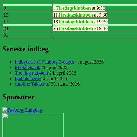
3
4
Tirsdagsklubben
at 9:30
10
11
Tirsdagsklubben
at 9:30
17
18
Tirsdagsklubben
at 9:30
24
25
Tirsdagsklubben
at 9:30
31
Seneste indlæg
Indbydelse til Faaborg 3-dages
4. august 2026
Efterårets løb
29. juni 2026
Træning maj-juni
24. april 2026
fynbokarrusel
4. april 2026
caroline Takker af
30. marts 2026
Sponsorer