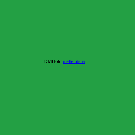
old-
mellemtider