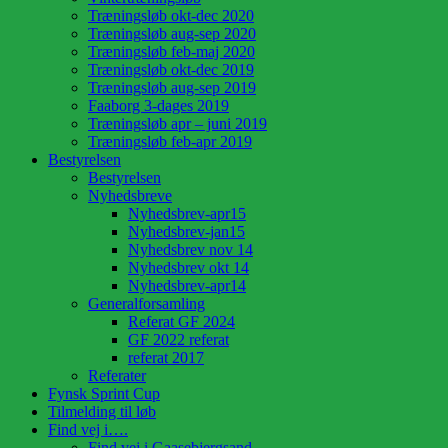
Træningsløb okt-dec 2020
Træningsløb aug-sep 2020
Træningsløb feb-maj 2020
Træningsløb okt-dec 2019
Træningsløb aug-sep 2019
Faaborg 3-dages 2019
Træningsløb apr – juni 2019
Træningsløb feb-apr 2019
Bestyrelsen
Bestyrelsen
Nyhedsbreve
Nyhedsbrev-apr15
Nyhedsbrev-jan15
Nyhedsbrev nov 14
Nyhedsbrev okt 14
Nyhedsbrev-apr14
Generalforsamling
Referat GF 2024
GF 2022 referat
referat 2017
Referater
Fynsk Sprint Cup
Tilmelding til løb
Find vej i….
Find vej i Gaasebjergsand