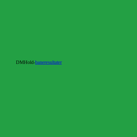
d-
baneresultater
DMH