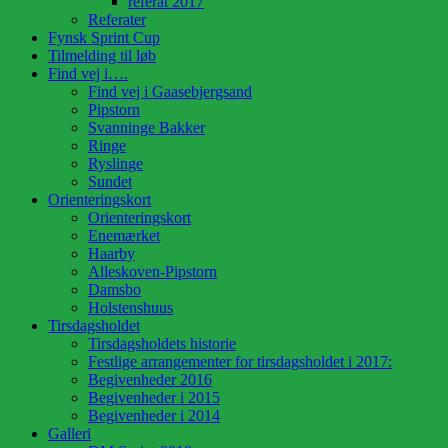
referat 2017
Referater
Fynsk Sprint Cup
Tilmelding til løb
Find vej i….
Find vej i Gaasebjergsand
Pipstorn
Svanninge Bakker
Ringe
Ryslinge
Sundet
Orienteringskort
Orienteringskort
Enemærket
Haarby
Alleskoven-Pipstorn
Damsbo
Holstenshuus
Tirsdagsholdet
Tirsdagsholdets historie
Festlige arrangementer for tirsdagsholdet i 2017:
Begivenheder 2016
Begivenheder i 2015
Begivenheder i 2014
Galleri