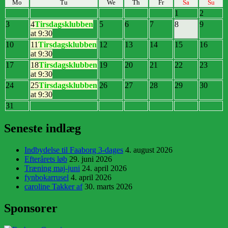
Mo
Tu
We
Th
Fr
Sa
Su
1
2
3
4
Tirsdagsklubben
5
6
7
8
9
at 9:30
10
11
Tirsdagsklubben
12
13
14
15
16
at 9:30
17
18
Tirsdagsklubben
19
20
21
22
23
at 9:30
24
25
Tirsdagsklubben
26
27
28
29
30
at 9:30
31
Seneste indlæg
Indbydelse til Faaborg 3-dages
4. august 2026
Efterårets løb
29. juni 2026
Træning maj-juni
24. april 2026
fynbokarrusel
4. april 2026
caroline Takker af
30. marts 2026
Sponsorer