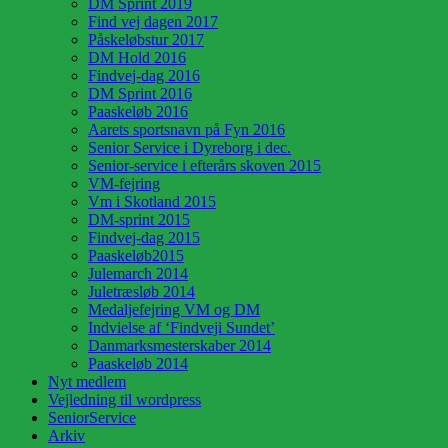
DM Sprint 2019
Find vej dagen 2017
Påskeløbstur 2017
DM Hold 2016
Findvej-dag 2016
DM Sprint 2016
Paaskeløb 2016
Aarets sportsnavn på Fyn 2016
Senior Service i Dyreborg i dec.
Senior-service i efterårs skoven 2015
VM-fejring
Vm i Skotland 2015
DM-sprint 2015
Findvej-dag 2015
Paaskeløb2015
Julemarch 2014
Juletræsløb 2014
Medaljefejring VM og DM
Indvielse af ‘Findveji Sundet’
Danmarksmesterskaber 2014
Paaskeløb 2014
Nyt medlem
Vejledning til wordpress
SeniorService
Arkiv