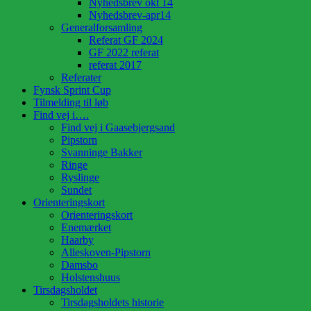
Nyhedsbrev okt 14
Nyhedsbrev-apr14
Generalforsamling
Referat GF 2024
GF 2022 referat
referat 2017
Referater
Fynsk Sprint Cup
Tilmelding til løb
Find vej i….
Find vej i Gaasebjergsand
Pipstorn
Svanninge Bakker
Ringe
Ryslinge
Sundet
Orienteringskort
Orienteringskort
Enemærket
Haarby
Alleskoven-Pipstorn
Damsbo
Holstenshuus
Tirsdagsholdet
Tirsdagsholdets historie