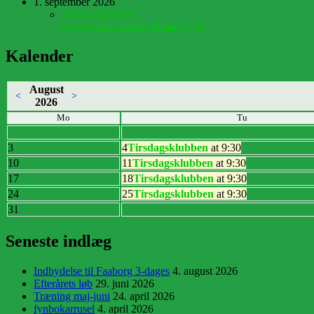
1. september 2026
Tirsdagsklubben
9:30
Tirsdagsklubben
Time:
9:30
Kalender
August
<
>
2026
Mo
Tu
3
4
Tirsdagsklubben
at 9:30
10
11
Tirsdagsklubben
at 9:30
17
18
Tirsdagsklubben
at 9:30
24
25
Tirsdagsklubben
at 9:30
31
Seneste indlæg
Indbydelse til Faaborg 3-dages
4. august 2026
Efterårets løb
29. juni 2026
Træning maj-juni
24. april 2026
fynbokarrusel
4. april 2026