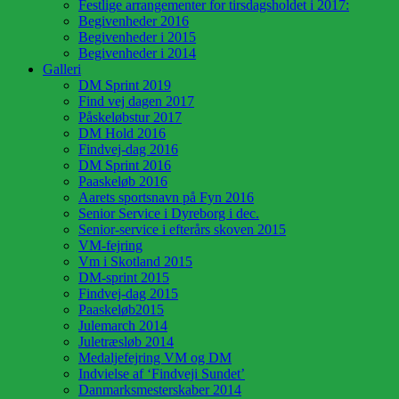
Festlige arrangementer for tirsdagsholdet i 2017:
Begivenheder 2016
Begivenheder i 2015
Begivenheder i 2014
Galleri
DM Sprint 2019
Find vej dagen 2017
Påskeløbstur 2017
DM Hold 2016
Findvej-dag 2016
DM Sprint 2016
Paaskeløb 2016
Aarets sportsnavn på Fyn 2016
Senior Service i Dyreborg i dec.
Senior-service i efterårs skoven 2015
VM-fejring
Vm i Skotland 2015
DM-sprint 2015
Findvej-dag 2015
Paaskeløb2015
Julemarch 2014
Juletræsløb 2014
Medaljefejring VM og DM
Indvielse af ‘Findveji Sundet’
Danmarksmesterskaber 2014