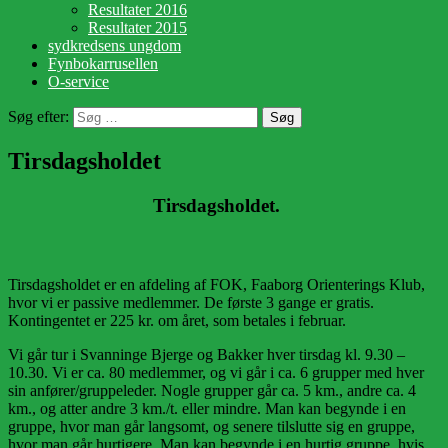
Resultater 2016
Resultater 2015
sydkredsens ungdom
Fynbokarrusellen
O-service
Søg efter:
Tirsdagsholdet
Tirsdagsholdet.
Tirsdagsholdet er en afdeling af FOK, Faaborg Orienterings Klub,
hvor vi er passive medlemmer. De første 3 gange er gratis.
Kontingentet er 225 kr. om året, som betales i februar.
Vi går tur i Svanninge Bjerge og Bakker hver tirsdag kl. 9.30 –
10.30. Vi er ca. 80 medlemmer, og vi går i ca. 6 grupper med hver
sin anfører/gruppeleder. Nogle grupper går ca. 5 km., andre ca. 4
km., og atter andre 3 km./t. eller mindre. Man kan begynde i en
gruppe, hvor man går langsomt, og senere tilslutte sig en gruppe,
hvor man går hurtigere. Man kan begynde i en hurtig gruppe, hvis