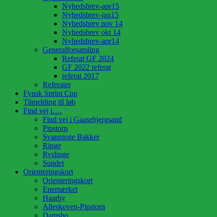
Nyhedsbrev-apr15
Nyhedsbrev-jan15
Nyhedsbrev nov 14
Nyhedsbrev okt 14
Nyhedsbrev-apr14
Generalforsamling
Referat GF 2024
GF 2022 referat
referat 2017
Referater
Fynsk Sprint Cup
Tilmelding til løb
Find vej i….
Find vej i Gaasebjergsand
Pipstorn
Svanninge Bakker
Ringe
Ryslinge
Sundet
Orienteringskort
Orienteringskort
Enemærket
Haarby
Alleskoven-Pipstorn
Damsbo