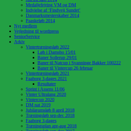
Medaljefejring VM og DM
Indvielse af ‘Findveji Sundet’
Danmarksmesterskaber 2014
Paaskeløb 2014
Nyt medlem
Vejledning til wordpress
SeniorService
Arkiv
Vintertræningsløb 2022
Løb i Damsbo 15/01
Baner Sollerup 29/01
Baner til Natcup i Svanninge Bakker 100222
Baner til Vintercup 26 februar
Vintertræningsløb 2021
Faaborg 3-dages 2021
Resultater
Sprint i Assens 11/06
Vinter Ultralang 2020
Vintercup 2020
DM nat 2019
Jubilæumsløb 8 april 2018
Træningsløb sep-dec 2018
Faaborg 3-dages
Træningsplan apr-aug 2018