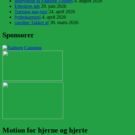
Indbydelse til Faaborg 3-dages
4. august 2026
Efterårets løb
29. juni 2026
Træning maj-juni
24. april 2026
fynbokarrusel
4. april 2026
caroline Takker af
30. marts 2026
Sponsorer
Motion for hjerne og hjerte