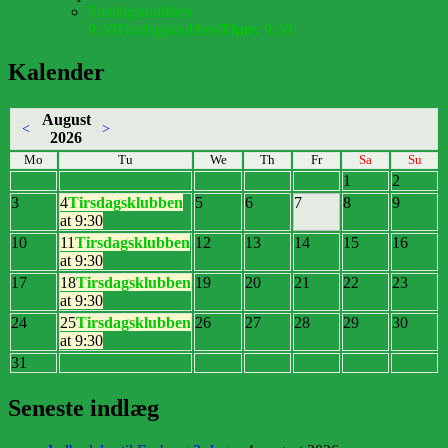
Tirsdagsklubben
9:30
Tirsdagsklubben
Time:
9:30
Kalender
August
<
>
2026
Mo
Tu
We
Th
Fr
Sa
Su
1
2
3
4
Tirsdagsklubben
5
6
7
8
9
at 9:30
10
11
Tirsdagsklubben
12
13
14
15
16
at 9:30
17
18
Tirsdagsklubben
19
20
21
22
23
at 9:30
24
25
Tirsdagsklubben
26
27
28
29
30
at 9:30
31
Seneste indlæg