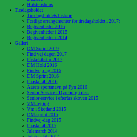
Holstenshuus
Tirsdagsholdet
Tirsdagsholdets historie
Festlige arrangementer for tirsdagsholdet i 2017:
Begivenheder 2016
Begivenheder i 2015
Begivenheder i 2014
Galleri
DM Sprint 2019
Find vej dagen 2017
Påskeløbstur 2017
DM Hold 2016
Findvej-dag 2016
DM Sprint 2016
Paaskeløb 2016
Aarets sportsnavn på Fyn 2016
Senior Service i Dyreborg i dec.
Senior-service i efterårs skoven 2015
VM-fejring
Vm i Skotland 2015
DM-sprint 2015
Findvej-dag 2015
Paaskeløb2015
Julemarch 2014
Juletræsløb 2014