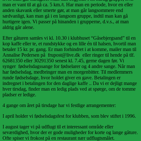
man er vant til at gå ca. 5 km./t. Har man en periode, hvor en eller
anden skavank eller smerte gør, at man går langsommere end
sædvanligt, kan man gå i en langsom gruppe, indtil man kan gå
hurtigere igen. Vi passer på hinanden i grupperne, d.v.s., at man
aldrig går alene.
Efter gåturen samles vi kl. 10.30 i klubhuset “Gåsebjergsand” til en
kop kaffe eller te, et rundstykke og en lille én til halsen, hvortil man
betaler 15 kr. pr. gang. Er man forhindret i at komme, mailer man til
Annalise Pedersen på frupost@live.dk eller ringer til hende på tlf.
62681350 eller 30291350 senest kl. 7.45, gerne dagen før. Vi
synger fødselsdagssange for fødselarer og 4 andre sange. Når man
har fødselsdag, medbringer man en morgenbitter. Til medlemmers
runde fødselsdage, hvor holdet giver en gave. Betalingen er
indregnet i betalingen for den daglige kaffe .. Da vi er dejligt mange
hver tirsdag, finder man en ledig plads ved at spørge, om de tomme
pladser er ledige.
4 gange om året på tirsdage har vi festlige arrangementer:
I april holder vi fødselsdagsfest for klubben, som blev stiftet i 1996.
I august tager vi på udflugt til et interessant område eller
seværdighed, hvor der er gode muligheder for korte og lange gåture.
Ofte spiser vi frokost på en restaurant nær udflugtsmålet.