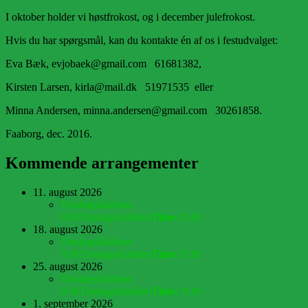
I oktober holder vi høstfrokost, og i december julefrokost.
Hvis du har spørgsmål, kan du kontakte én af os i festudvalget:
Eva Bæk, evjobaek@gmail.com 61681382,
Kirsten Larsen, kirla@mail.dk 51971535 eller
Minna Andersen, minna.andersen@gmail.com 30261858.
Faaborg, dec. 2016.
Kommende arrangementer
11. august 2026
Tirsdagsklubben
9:30
Tirsdagsklubben
Time:
9:30
18. august 2026
Tirsdagsklubben
9:30
Tirsdagsklubben
Time:
9:30
25. august 2026
Tirsdagsklubben
9:30
Tirsdagsklubben
Time:
9:30
1. september 2026