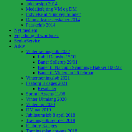
Juletræsløb 2014
Medaljefejring VM og DM
Indvielse af ‘Findveji Sundet’
Danmarksmesterskaber 2014
Paaskeløb 2014
Nyt medlem
Vejledning til wordpress
SeniorService
Arkiv
Vintertræningsløb 2022
Løb i Damsbo 15/01
Baner Sollerup 29/01
Baner til Natcup i Svanninge Bakker 100222
Baner til Vintercup 26 februar
Vintertræningsløb 2021
Faaborg 3-dages 2021
Resultater
Sprint i Assens 11/06
Vinter Ultralang 2020
Vintercup 2020
DM nat 2019
Jubilæumsløb 8 april 2018
Træningsløb sep-dec 2018
Faaborg 3-dages
Træningsplan apr-aug 2018