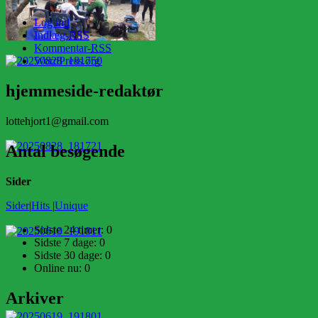
Log ind
Indlæg-
RSS
Kommentar-
RSS
WordPress.org
hjemmeside-redaktør
lottehjort1@gmail.com
Antal besøgende
Sider
Sider
|
Hits
|
Unique
Sidste 24 timer:
0
Sidste 7 dage:
0
Sidste 30 dage:
0
Online nu: 0
Arkiver