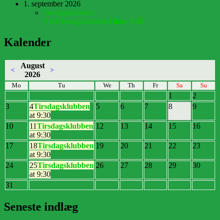
1. september 2026
Tirsdagsklubben
9:30
Tirsdagsklubben
Time:
9:30
Kalender
August
<
>
2026
Mo
Tu
We
Th
Fr
Sa
Su
1
2
3
4
Tirsdagsklubben
5
6
7
8
9
at 9:30
10
11
Tirsdagsklubben
12
13
14
15
16
at 9:30
17
18
Tirsdagsklubben
19
20
21
22
23
at 9:30
24
25
Tirsdagsklubben
26
27
28
29
30
at 9:30
31
Seneste indlæg