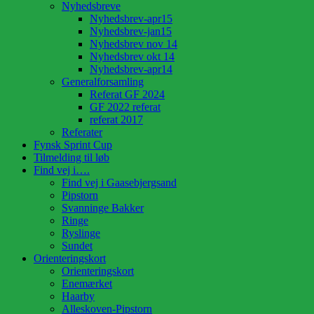
Nyhedsbreve
Nyhedsbrev-apr15
Nyhedsbrev-jan15
Nyhedsbrev nov 14
Nyhedsbrev okt 14
Nyhedsbrev-apr14
Generalforsamling
Referat GF 2024
GF 2022 referat
referat 2017
Referater
Fynsk Sprint Cup
Tilmelding til løb
Find vej i….
Find vej i Gaasebjergsand
Pipstorn
Svanninge Bakker
Ringe
Ryslinge
Sundet
Orienteringskort
Orienteringskort
Enemærket
Haarby
Alleskoven-Pipstorn