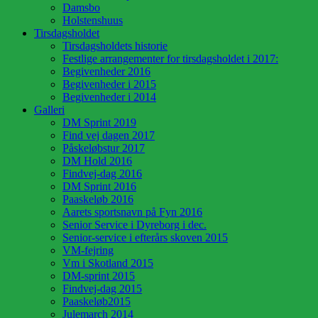
Damsbo
Holstenshuus
Tirsdagsholdet
Tirsdagsholdets historie
Festlige arrangementer for tirsdagsholdet i 2017:
Begivenheder 2016
Begivenheder i 2015
Begivenheder i 2014
Galleri
DM Sprint 2019
Find vej dagen 2017
Påskeløbstur 2017
DM Hold 2016
Findvej-dag 2016
DM Sprint 2016
Paaskeløb 2016
Aarets sportsnavn på Fyn 2016
Senior Service i Dyreborg i dec.
Senior-service i efterårs skoven 2015
VM-fejring
Vm i Skotland 2015
DM-sprint 2015
Findvej-dag 2015
Paaskeløb2015
Julemarch 2014