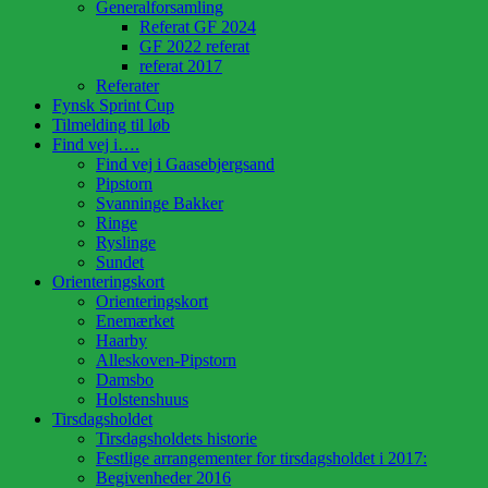
Generalforsamling
Referat GF 2024
GF 2022 referat
referat 2017
Referater
Fynsk Sprint Cup
Tilmelding til løb
Find vej i….
Find vej i Gaasebjergsand
Pipstorn
Svanninge Bakker
Ringe
Ryslinge
Sundet
Orienteringskort
Orienteringskort
Enemærket
Haarby
Alleskoven-Pipstorn
Damsbo
Holstenshuus
Tirsdagsholdet
Tirsdagsholdets historie
Festlige arrangementer for tirsdagsholdet i 2017:
Begivenheder 2016