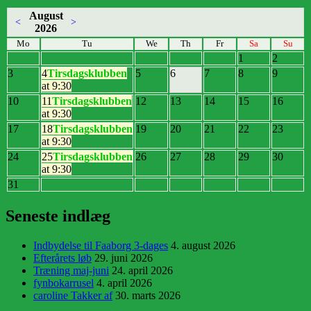
August
<
>
2026
Mo
Tu
We
Th
Fr
Sa
Su
1
2
3
4
Tirsdagsklubben
5
6
7
8
9
at 9:30
10
11
Tirsdagsklubben
12
13
14
15
16
at 9:30
17
18
Tirsdagsklubben
19
20
21
22
23
at 9:30
24
25
Tirsdagsklubben
26
27
28
29
30
at 9:30
31
Seneste indlæg
Indbydelse til Faaborg 3-dages
4. august 2026
Efterårets løb
29. juni 2026
Træning maj-juni
24. april 2026
fynbokarrusel
4. april 2026
caroline Takker af
30. marts 2026