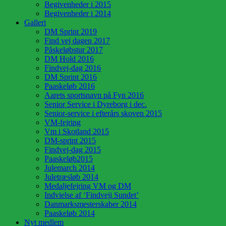
Begivenheder i 2015
Begivenheder i 2014
Galleri
DM Sprint 2019
Find vej dagen 2017
Påskeløbstur 2017
DM Hold 2016
Findvej-dag 2016
DM Sprint 2016
Paaskeløb 2016
Aarets sportsnavn på Fyn 2016
Senior Service i Dyreborg i dec.
Senior-service i efterårs skoven 2015
VM-fejring
Vm i Skotland 2015
DM-sprint 2015
Findvej-dag 2015
Paaskeløb2015
Julemarch 2014
Juletræsløb 2014
Medaljefejring VM og DM
Indvielse af ‘Findveji Sundet’
Danmarksmesterskaber 2014
Paaskeløb 2014
Nyt medlem