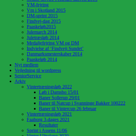
VM-fejring
Vm i Skotland 2015
DM-sprint 2015
Findvej-dag 2015
Paaskeløb2015
Julemarch 2014
Juletræsløb 2014
Medaljefejring VM og DM
Indvielse af ‘Findveji Sundet’
Danmarksmesterskaber 2014
Paaskeløb 2014
Nyt medlem
Vejledning til wordpress
SeniorService
Arkiv
Vintertræningsløb 2022
Løb i Damsbo 15/01
Baner Sollerup 29/01
Baner til Natcup i Svanninge Bakker 100222
Baner til Vintercup 26 februar
Vintertræningsløb 2021
Faaborg 3-dages 2021
Resultater
Sprint i Assens 11/06
Vinter Ultralang 2020