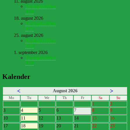
11. august 2026
Tirsdagsklubben
9:30
18. august 2026
Tirsdagsklubben
9:30
25. august 2026
Tirsdagsklubben
9:30
1. september 2026
Tirsdagsklubben
9:30
Kalender
<
>
August 2026
Mo
Tu
We
Th
Fr
Sa
Su
1
2
3
4
5
6
7
8
9
10
11
12
13
14
15
16
17
18
19
20
21
22
23