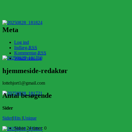
Meta
Log ind
Indlæg-
RSS
Kommentar-
RSS
WordPress.org
hjemmeside-redaktør
lottehjort1@gmail.com
Antal besøgende
Sider
Sider
|
Hits
|
Unique
Sidste 24 timer:
0