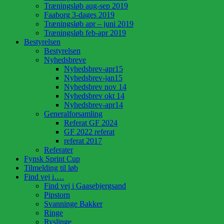
Træningsløb aug-sep 2019
Faaborg 3-dages 2019
Træningsløb apr – juni 2019
Træningsløb feb-apr 2019
Bestyrelsen
Bestyrelsen
Nyhedsbreve
Nyhedsbrev-apr15
Nyhedsbrev-jan15
Nyhedsbrev nov 14
Nyhedsbrev okt 14
Nyhedsbrev-apr14
Generalforsamling
Referat GF 2024
GF 2022 referat
referat 2017
Referater
Fynsk Sprint Cup
Tilmelding til løb
Find vej i….
Find vej i Gaasebjergsand
Pipstorn
Svanninge Bakker
Ringe
Ryslinge