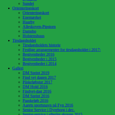
Sundet
Orienteringskort
Orienteringskort
Enemærket
Haarby
Alleskoven-Pipstorn
Damsbo
Holstenshuus
Tirsdagsholdet
Tirsdagsholdets historie
Festlige arrangementer for tirsdagsholdet i 2017:
Begivenheder 2016
Begivenheder i 2015
Begivenheder i 2014
Galleri
DM Sprint 2019
Find vej dagen 2017
Påskeløbstur 2017
DM Hold 2016
Findvej-dag 2016
DM Sprint 2016
Paaskeløb 2016
Aarets sportsnavn på Fyn 2016
Senior Service i Dyreborg i dec.
Senior-service i efterårs skoven 2015