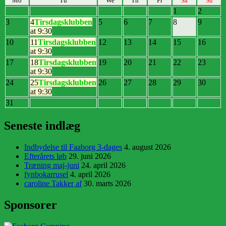
Mo
Tu
We
Th
Fr
Sa
Su
1
2
3
4
Tirsdagsklubben
5
6
7
8
9
at 9:30
10
11
Tirsdagsklubben
12
13
14
15
16
at 9:30
17
18
Tirsdagsklubben
19
20
21
22
23
at 9:30
24
25
Tirsdagsklubben
26
27
28
29
30
at 9:30
31
Seneste indlæg
Indbydelse til Faaborg 3-dages
4. august 2026
Efterårets løb
29. juni 2026
Træning maj-juni
24. april 2026
fynbokarrusel
4. april 2026
caroline Takker af
30. marts 2026
Sponsorer