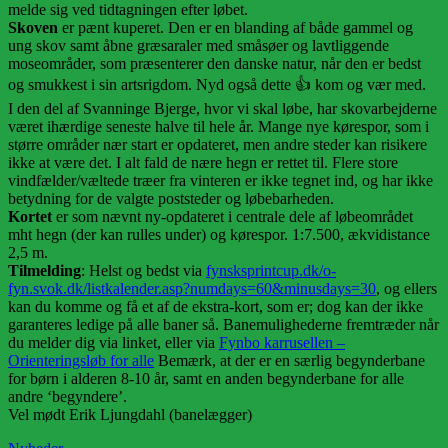
melde sig ved tidtagningen efter løbet.
Skoven
er pænt kuperet. Den er en blanding af både gammel og
ung skov samt åbne græsaraler med småsøer og lavtliggende
moseområder, som præsenterer den danske natur, når den er bedst
og smukkest i sin artsrigdom. Nyd også dette 👍 kom og vær med.
I den del af Svanninge Bjerge, hvor vi skal løbe, har skovarbejderne
været ihærdige seneste halve til hele år. Mange nye kørespor, som i
større områder nær start er opdateret, men andre steder kan risikere
ikke at være det. I alt fald de nære hegn er rettet til. Flere store
vindfælder/væltede træer fra vinteren er ikke tegnet ind, og har ikke
betydning for de valgte poststeder og løbebarheden.
Kortet
er som nævnt ny-opdateret i centrale dele af løbeområdet
mht hegn (der kan rulles under) og kørespor. 1:7.500, ækvidistance
2,5 m.
Tilmelding
: Helst og bedst via
fynsksprintcup.dk/o-
fyn.svok.dk/listkalender.asp?numdays=60&minusdays=30
, og ellers
kan du komme og få et af de ekstra-kort, som er; dog kan der ikke
garanteres ledige på alle baner så. Banemulighederne fremtræder når
du melder dig via linket, eller via
Fynbo karrusellen –
Orienteringsløb for alle
Bemærk, at der er en særlig begynderbane
for børn i alderen 8-10 år, samt en anden begynderbane for alle
andre ‘begyndere’.
Vel mødt Erik Ljungdahl (banelægger)