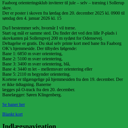
Faaborg orienteringsklub inviterer til jule – selv – træning i Sollerup
skov.
Der er poster i skoven fra lørdag den 20. december 2025 kl. 0900 til
søndag den 4. januar 2026 kl. 15
Du/I bestemmer selv, hvornår I vil træne.
Start og mål er samme sted. Du finder det ved den lille P-plads i
skovkanten på Sollerupvej 200 m sydøst for Odensevej.
Deltagelse er gratis. Du skal selv printe kort med bane fra Faaborg
OK’s hjemmeside. Der tilbydes følgende:
Bane 1: 6850 m svær orientering,
Bane 2: 5100 m svær orientering,
Bane 3: 3400 m svær orientering, blå,
Bane 4: 3440 m let – mellemsvær orientering eller
Bane 5: 2110 m begynder orientering.
Kortene er tilgængelige på hjemmesiden fra den 19. december. Der
er ikke tidtagning. Banerne
lægges på O-track fra den 20. december.
Banelægger: Søren Klingenberg.
Se baner her
Blankt kort
Indlægsnavigation