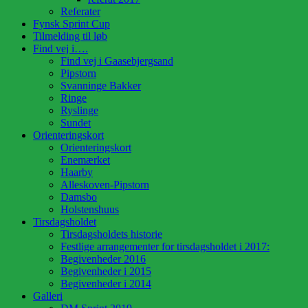
Referater
Fynsk Sprint Cup
Tilmelding til løb
Find vej i….
Find vej i Gaasebjergsand
Pipstorn
Svanninge Bakker
Ringe
Ryslinge
Sundet
Orienteringskort
Orienteringskort
Enemærket
Haarby
Alleskoven-Pipstorn
Damsbo
Holstenshuus
Tirsdagsholdet
Tirsdagsholdets historie
Festlige arrangementer for tirsdagsholdet i 2017:
Begivenheder 2016
Begivenheder i 2015
Begivenheder i 2014
Galleri