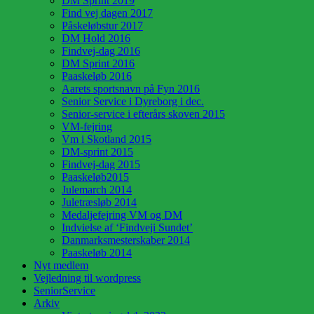
DM Sprint 2019
Find vej dagen 2017
Påskeløbstur 2017
DM Hold 2016
Findvej-dag 2016
DM Sprint 2016
Paaskeløb 2016
Aarets sportsnavn på Fyn 2016
Senior Service i Dyreborg i dec.
Senior-service i efterårs skoven 2015
VM-fejring
Vm i Skotland 2015
DM-sprint 2015
Findvej-dag 2015
Paaskeløb2015
Julemarch 2014
Juletræsløb 2014
Medaljefejring VM og DM
Indvielse af ‘Findveji Sundet’
Danmarksmesterskaber 2014
Paaskeløb 2014
Nyt medlem
Vejledning til wordpress
SeniorService
Arkiv