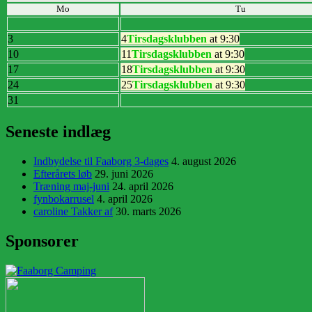
Mo
Tu
3
4
Tirsdagsklubben
at 9:30
10
11
Tirsdagsklubben
at 9:30
17
18
Tirsdagsklubben
at 9:30
24
25
Tirsdagsklubben
at 9:30
31
Seneste indlæg
Indbydelse til Faaborg 3-dages
4. august 2026
Efterårets løb
29. juni 2026
Træning maj-juni
24. april 2026
fynbokarrusel
4. april 2026
caroline Takker af
30. marts 2026
Sponsorer