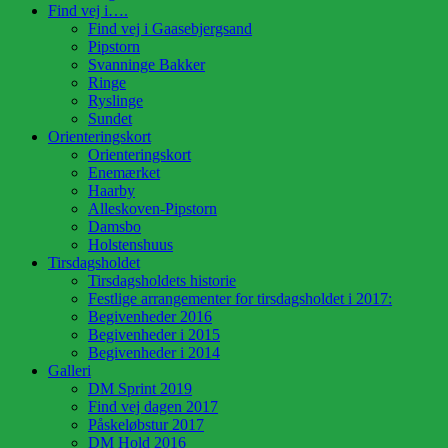
Find vej i….
Find vej i Gaasebjergsand
Pipstorn
Svanninge Bakker
Ringe
Ryslinge
Sundet
Orienteringskort
Orienteringskort
Enemærket
Haarby
Alleskoven-Pipstorn
Damsbo
Holstenshuus
Tirsdagsholdet
Tirsdagsholdets historie
Festlige arrangementer for tirsdagsholdet i 2017:
Begivenheder 2016
Begivenheder i 2015
Begivenheder i 2014
Galleri
DM Sprint 2019
Find vej dagen 2017
Påskeløbstur 2017
DM Hold 2016