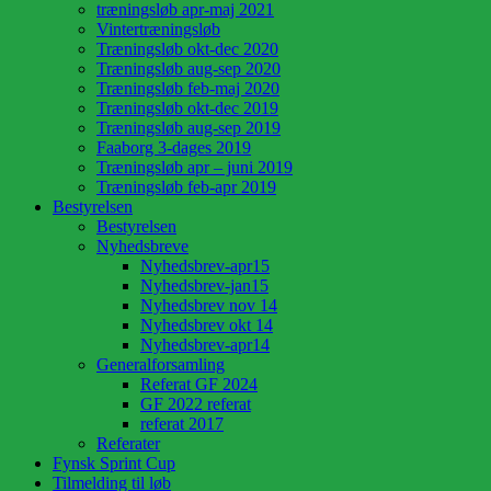
træningsløb apr-maj 2021
Vintertræningsløb
Træningsløb okt-dec 2020
Træningsløb aug-sep 2020
Træningsløb feb-maj 2020
Træningsløb okt-dec 2019
Træningsløb aug-sep 2019
Faaborg 3-dages 2019
Træningsløb apr – juni 2019
Træningsløb feb-apr 2019
Bestyrelsen
Bestyrelsen
Nyhedsbreve
Nyhedsbrev-apr15
Nyhedsbrev-jan15
Nyhedsbrev nov 14
Nyhedsbrev okt 14
Nyhedsbrev-apr14
Generalforsamling
Referat GF 2024
GF 2022 referat
referat 2017
Referater
Fynsk Sprint Cup
Tilmelding til løb