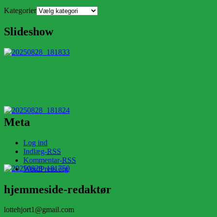
Kategorier
Slideshow
Meta
Log ind
Indlæg-
RSS
Kommentar-
RSS
WordPress.org
hjemmeside-redaktør
lottehjort1@gmail.com