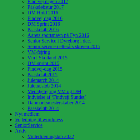
Find vej dagen 2017
Påskeløbstur 2017
DM Hold 2016
Findvej-dag 2016
DM Sprint 2016
Paaskeløb 2016
Aarets sportsnavn på Fyn 2016
Senior Service i Dyreborg i dec.
Senior-service i efterårs skoven 2015
VM-fejring
Vm i Skotland 2015
DM-sprint 2015
Findvej-dag 2015
Paaskeløb2015
Julemarch 2014
Juletræsløb 2014
Medaljefejring VM og DM
Indvielse af ‘Findveji Sundet’
Danmarksmesterskaber 2014
Paaskeløb 2014
Nyt medlem
Vejledning til wordpress
SeniorService
Arkiv
Vintertræningsløb 2022