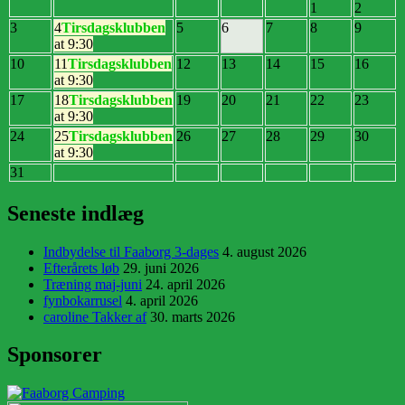
1
2
3
4
Tirsdagsklubben
5
6
7
8
9
at 9:30
10
11
Tirsdagsklubben
12
13
14
15
16
at 9:30
17
18
Tirsdagsklubben
19
20
21
22
23
at 9:30
24
25
Tirsdagsklubben
26
27
28
29
30
at 9:30
31
Seneste indlæg
Indbydelse til Faaborg 3-dages
4. august 2026
Efterårets løb
29. juni 2026
Træning maj-juni
24. april 2026
fynbokarrusel
4. april 2026
caroline Takker af
30. marts 2026
Sponsorer