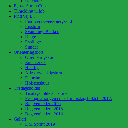
Referater
Fynsk Sprint Cup
Tilmelding til løb
Find vej i….
Find vej i Gaasebjergsand
Pipstorn
Svanninge Bakker
Ringe
Ryslinge
Sundet
Orienteringskort
Orienteringskort
Enemærket
Haarby
Alleskoven-Pipstorn
Damsbo
Holstenshuus
Tirsdagsholdet
Tirsdagsholdets historie
Festlige arrangementer for tirsdagsholdet i 2017:
Begivenheder 2016
Begivenheder i 2015
Begivenheder i 2014
Galleri
DM Sprint 2019