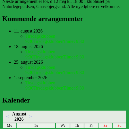
Næste arrangement er tor. d 12 maj kl. 18.00 i klubhuset på
Naturlegepladsen, Gaasebjergsand. Alle nye løbere er velkomne.
Kommende arrangementer
11. august 2026
Tirsdagsklubben
9:30
Tirsdagsklubben
Time:
9:30
18. august 2026
Tirsdagsklubben
9:30
Tirsdagsklubben
Time:
9:30
25. august 2026
Tirsdagsklubben
9:30
Tirsdagsklubben
Time:
9:30
1. september 2026
Tirsdagsklubben
9:30
Tirsdagsklubben
Time:
9:30
Kalender
August
<
>
2026
Mo
Tu
We
Th
Fr
Sa
Su