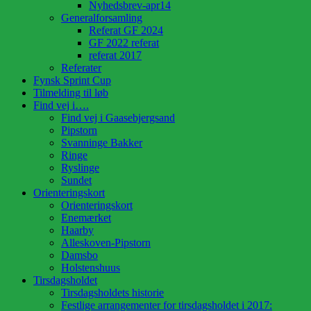
Nyhedsbrev-apr14
Generalforsamling
Referat GF 2024
GF 2022 referat
referat 2017
Referater
Fynsk Sprint Cup
Tilmelding til løb
Find vej i….
Find vej i Gaasebjergsand
Pipstorn
Svanninge Bakker
Ringe
Ryslinge
Sundet
Orienteringskort
Orienteringskort
Enemærket
Haarby
Alleskoven-Pipstorn
Damsbo
Holstenshuus
Tirsdagsholdet
Tirsdagsholdets historie
Festlige arrangementer for tirsdagsholdet i 2017: