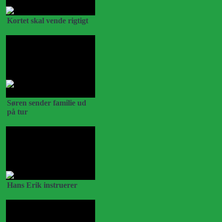
Kortet skal vende rigtigt
Søren sender familie ud
på tur
Hans Erik instruerer