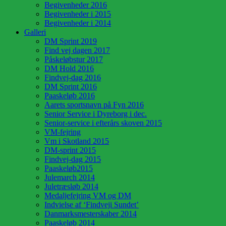
Begivenheder 2016
Begivenheder i 2015
Begivenheder i 2014
Galleri
DM Sprint 2019
Find vej dagen 2017
Påskeløbstur 2017
DM Hold 2016
Findvej-dag 2016
DM Sprint 2016
Paaskeløb 2016
Aarets sportsnavn på Fyn 2016
Senior Service i Dyreborg i dec.
Senior-service i efterårs skoven 2015
VM-fejring
Vm i Skotland 2015
DM-sprint 2015
Findvej-dag 2015
Paaskeløb2015
Julemarch 2014
Juletræsløb 2014
Medaljefejring VM og DM
Indvielse af ‘Findveji Sundet’
Danmarksmesterskaber 2014
Paaskeløb 2014