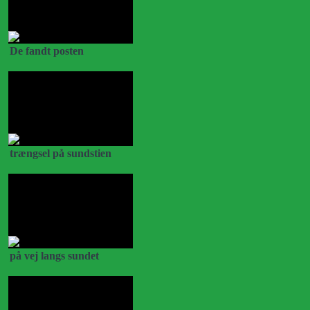
De fandt posten
trængsel på sundstien
på vej langs sundet