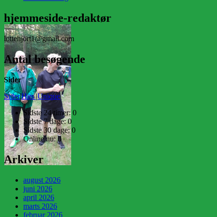
hjemmeside-redaktør
lottehjort1@gmail.com
Antal besøgende
Sider
Sider
|
Hits
|
Unique
Sidste 24 timer:
0
Sidste 7 dage:
0
Sidste 30 dage:
0
Online nu: 0
Arkiver
august 2026
juni 2026
april 2026
marts 2026
februar 2026