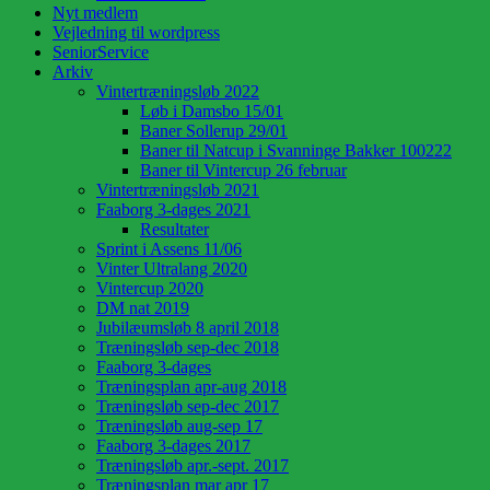
Nyt medlem
Vejledning til wordpress
SeniorService
Arkiv
Vintertræningsløb 2022
Løb i Damsbo 15/01
Baner Sollerup 29/01
Baner til Natcup i Svanninge Bakker 100222
Baner til Vintercup 26 februar
Vintertræningsløb 2021
Faaborg 3-dages 2021
Resultater
Sprint i Assens 11/06
Vinter Ultralang 2020
Vintercup 2020
DM nat 2019
Jubilæumsløb 8 april 2018
Træningsløb sep-dec 2018
Faaborg 3-dages
Træningsplan apr-aug 2018
Træningsløb sep-dec 2017
Træningsløb aug-sep 17
Faaborg 3-dages 2017
Træningsløb apr.-sept. 2017
Træningsplan mar apr 17