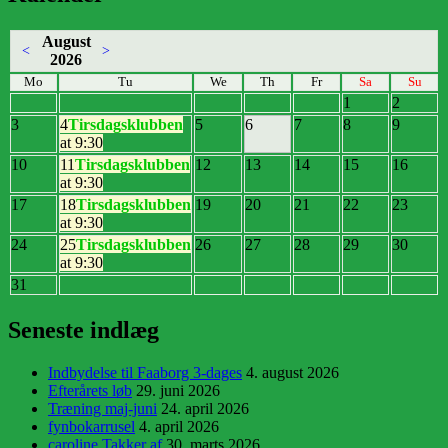
August
<
>
2026
Mo
Tu
We
Th
Fr
Sa
Su
1
2
3
4
Tirsdagsklubben
5
6
7
8
9
at 9:30
10
11
Tirsdagsklubben
12
13
14
15
16
at 9:30
17
18
Tirsdagsklubben
19
20
21
22
23
at 9:30
24
25
Tirsdagsklubben
26
27
28
29
30
at 9:30
31
Seneste indlæg
Indbydelse til Faaborg 3-dages
4. august 2026
Efterårets løb
29. juni 2026
Træning maj-juni
24. april 2026
fynbokarrusel
4. april 2026
caroline Takker af
30. marts 2026