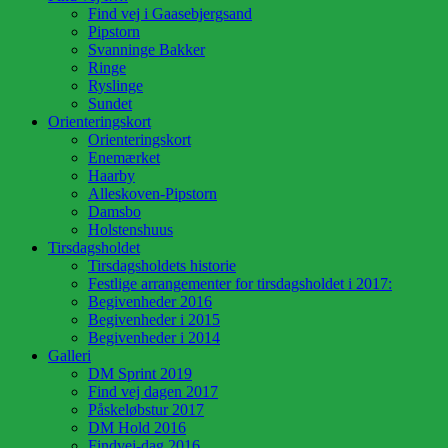
Find vej i Gaasebjergsand
Pipstorn
Svanninge Bakker
Ringe
Ryslinge
Sundet
Orienteringskort
Orienteringskort
Enemærket
Haarby
Alleskoven-Pipstorn
Damsbo
Holstenshuus
Tirsdagsholdet
Tirsdagsholdets historie
Festlige arrangementer for tirsdagsholdet i 2017:
Begivenheder 2016
Begivenheder i 2015
Begivenheder i 2014
Galleri
DM Sprint 2019
Find vej dagen 2017
Påskeløbstur 2017
DM Hold 2016
Findvej-dag 2016