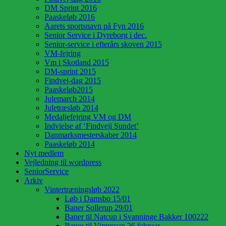
DM Sprint 2016
Paaskeløb 2016
Aarets sportsnavn på Fyn 2016
Senior Service i Dyreborg i dec.
Senior-service i efterårs skoven 2015
VM-fejring
Vm i Skotland 2015
DM-sprint 2015
Findvej-dag 2015
Paaskeløb2015
Julemarch 2014
Juletræsløb 2014
Medaljefejring VM og DM
Indvielse af ‘Findveji Sundet’
Danmarksmesterskaber 2014
Paaskeløb 2014
Nyt medlem
Vejledning til wordpress
SeniorService
Arkiv
Vintertræningsløb 2022
Løb i Damsbo 15/01
Baner Sollerup 29/01
Baner til Natcup i Svanninge Bakker 100222
Baner til Vintercup 26 februar