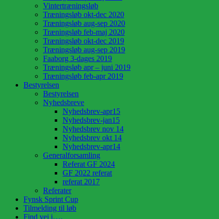
Vintertræningsløb
Træningsløb okt-dec 2020
Træningsløb aug-sep 2020
Træningsløb feb-maj 2020
Træningsløb okt-dec 2019
Træningsløb aug-sep 2019
Faaborg 3-dages 2019
Træningsløb apr – juni 2019
Træningsløb feb-apr 2019
Bestyrelsen
Bestyrelsen
Nyhedsbreve
Nyhedsbrev-apr15
Nyhedsbrev-jan15
Nyhedsbrev nov 14
Nyhedsbrev okt 14
Nyhedsbrev-apr14
Generalforsamling
Referat GF 2024
GF 2022 referat
referat 2017
Referater
Fynsk Sprint Cup
Tilmelding til løb
Find vej i….